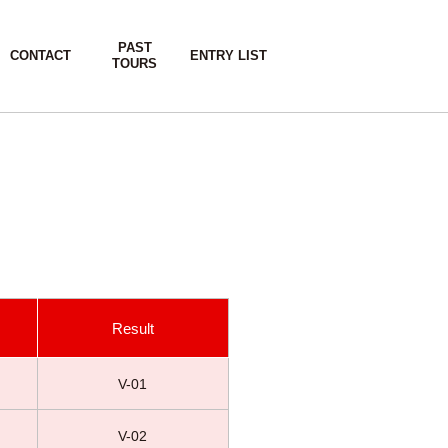
PAST
CONTACT
ENTRY LIST
TOURS
Result
V-01
V-02