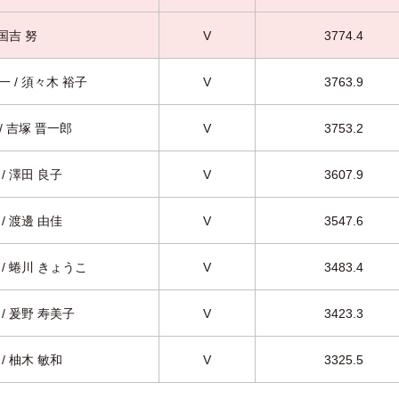
 国吉 努
V
3774.4
一 / 須々木 裕子
V
3763.9
 / 吉塚 晋一郎
V
3753.2
/ 澤田 良子
V
3607.9
/ 渡邊 由佳
V
3547.6
 / 蜷川 きょうこ
V
3483.4
 / 爰野 寿美子
V
3423.3
/ 柚木 敏和
V
3325.5