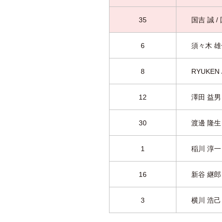
35
国吉 誠 /
6
須々木 雄
8
RYUKEN
12
澤田 益男 
30
渡邊 隆生 
1
稲川 淳一
16
新谷 継郎
3
横川 浩己 