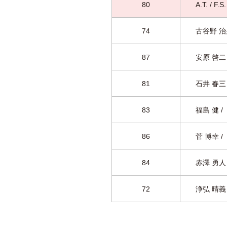
80
A.T. / F.S.
74
古谷野 治
87
安原 啓二 
81
石井 春三 
83
福島 健 /
86
菅 博幸 /
84
赤澤 勇人
72
浄弘 晴義 