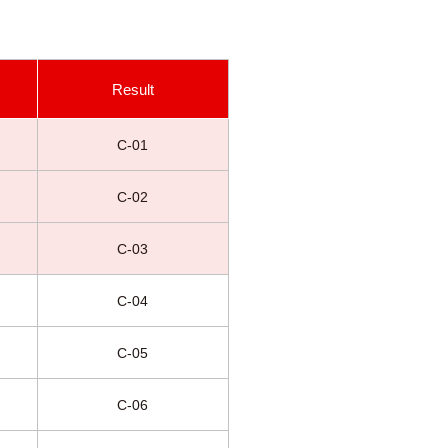
Result
C-01
C-02
C-03
C-04
C-05
C-06