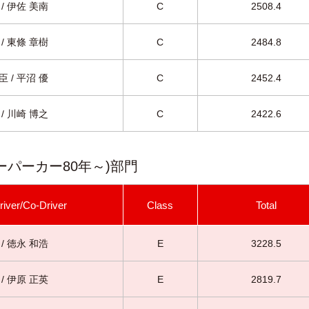
/ 伊佐 美南
C
2508.4
/ 東條 章樹
C
2484.8
 / 平沼 優
C
2452.4
/ 川崎 博之
C
2422.6
ーパーカー80年～)部門
river/Co-Driver
Class
Total
/ 徳永 和浩
E
3228.5
/ 伊原 正英
E
2819.7