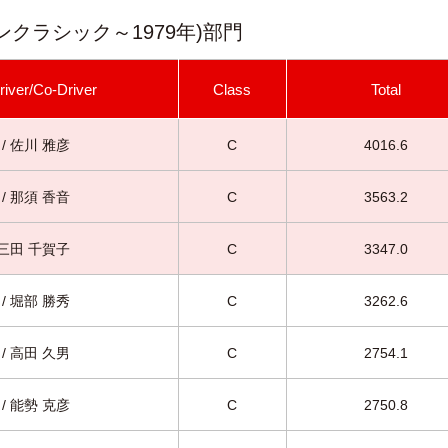
ンクラシック～1979年)部門
river/Co-Driver
Class
Total
/ 佐川 雅彦
C
4016.6
/ 那須 香音
C
3563.2
 三田 千賀子
C
3347.0
/ 堀部 勝秀
C
3262.6
/ 高田 久男
C
2754.1
/ 能勢 克彦
C
2750.8