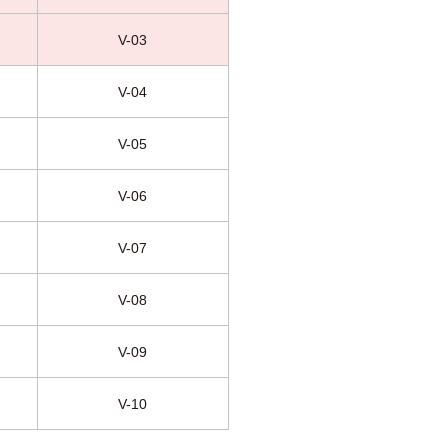
V-03
V-04
V-05
V-06
V-07
V-08
V-09
V-10