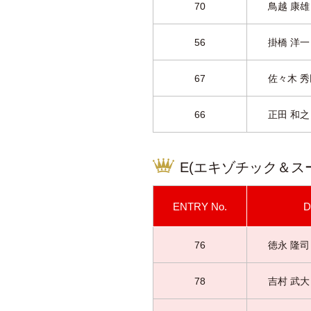
70
鳥越 康雄 
56
掛橋 洋一 
67
佐々木 秀臣
66
正田 和之 
E(エキゾチック＆ス
ENTRY
No.
D
76
徳永 隆司 
78
吉村 武大 