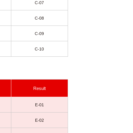
C-07
C-08
C-09
C-10
Result
E-01
E-02