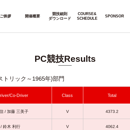
競技細則
COURSE&
ご挨拶
開催概要
SPONSOR
ダウンロード
SCHEDULE
PC競技Results
トリック～1965年)部門
river/Co-Driver
Class
Total
信 / 加藤 三美子
V
4373.2
/ 鈴木 利行
V
4062.4