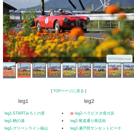
WOWSlider.com
[
TOPページに戻る
]
leg1
leg2
leg1-STARTみろくの里
leg2-ベラビスタ境ガ浜
leg1-鞆の浦
leg2-尾道通り商店街
leg1-グリーンライン福山
leg2-瀬戸田サンセットビーチ