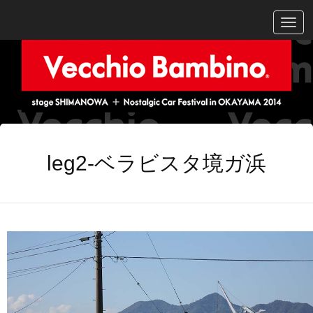
Togg
navig
leg2-ベラビスタ境ガ浜