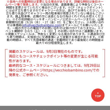
※各地への到着時刻は変更となる場合があります。詳細な時刻は後日ホー
ムページ等で発表します。
※当日の天候、道路事情により予告なくコース・
時間を変更させていただく場合がございます。※CP（チェックポイント）
には必ず立ち寄りますのでギャラリーの方は、各CPでお待ちください。※
立ち寄り先各CPでギャラリー用の駐車場が用意されていない場合もござい
ます。路上駐車等、近隣の方に迷惑となる行為はくれぐれもお控えくださ
い。※その他詳細はベッキオ・バンビーノ公式ホームページまたは、山陽
新聞朝刊広告（9/26（木）・27（金）付）をご覧ください。※お問い合わ
せは事務局(
info@vecchiobambino.com
)までメールにてお願いいたしま
す。一般の方からの電話でのお問い合わせは受け付けておりません。※イ
ベント期間中【10/5（土）・6（日）】のお問い合わせはご遠慮願います。
※掲載スケジュールは、予告なく変更になる場合があります。※通過及び立
ち寄り時間は、天候並びに交通事情により変動する場合があります。※掲
載の時間は、すべて先頭車輌の通過・到着時刻であり最後尾との時間差は
最大で45分程度発生します。
掲載のスケジュールは、9月3日現在のものです。
両日ともコースやチェックポイント等の変更が生じる可能
性があります。
最終的なコース・スケジュールにつきましては、9月29日以
降の公式ホームページhttps://vecchiobambino.com/での
発表を、ご参照ください。