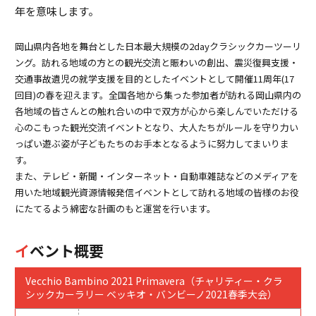
年を意味します。
岡山県内各地を舞台とした日本最大規模の2dayクラシックカーツーリ
ング。訪れる地域の方との観光交流と賑わいの創出、震災復興支援・
交通事故遺児の就学支援を目的としたイベントとして開催11周年(17
回目)の春を迎えます。全国各地から集った参加者が訪れる岡山県内の
各地域の皆さんとの触れ合いの中で双方が心から楽しんでいただける
心のこもった観光交流イベントとなり、大人たちがルールを守り力い
っぱい遊ぶ姿が子どもたちのお手本となるように努力してまいりま
す。
また、テレビ・新聞・インターネット・自動車雑誌などのメディアを
用いた地域観光資源情報発信イベントとして訪れる地域の皆様のお役
にたてるよう綿密な計画のもと運営を行います。
イベント概要
Vecchio Bambino 2021 Primavera（チャリティー・クラ
シックカーラリー ベッキオ・バンビーノ2021春季大会）