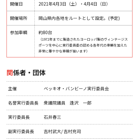
開催日
2021年4月3日（土）・4月4日（日）
開催場所
岡山県内各地をルートとして設定。(予定)
参加車輌
約80台
（1972年までに製造されたヨーロッパ製のヴィンテージス
ポーツを中心に実行委員委の認める各年代の車輛を加えた
非常に華やかな車種が揃います）
関係者・団体
主催
ベッキオ・バンビーノ実行委員会
名誉実行委員長
衆議院議員 逢沢 一郎
実行委員長
石井春三
副実行委員長
吉村武大/ 吉村充司