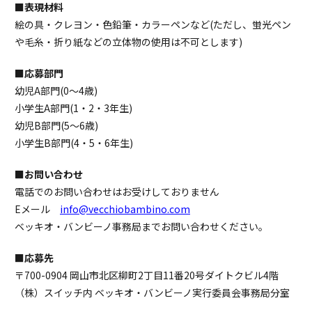
■表現材料
絵の具・クレヨン・色鉛筆・カラーペンなど(ただし、蛍光ペン
や毛糸・折り紙などの立体物の使用は不可とします)
■応募部門
幼児A部門(0～4歳)
小学生A部門(1・2・3年生)
幼児B部門(5～6歳)
小学生B部門(4・5・6年生)
■お問い合わせ
電話でのお問い合わせはお受けしておりません
Eメール
info@vecchiobambino.com
ベッキオ・バンビーノ事務局までお問い合わせください。
■応募先
〒700-0904 岡山市北区柳町2丁目11番20号ダイトクビル4階
（株）スイッチ内 ベッキオ・バンビーノ実行委員会事務局分室