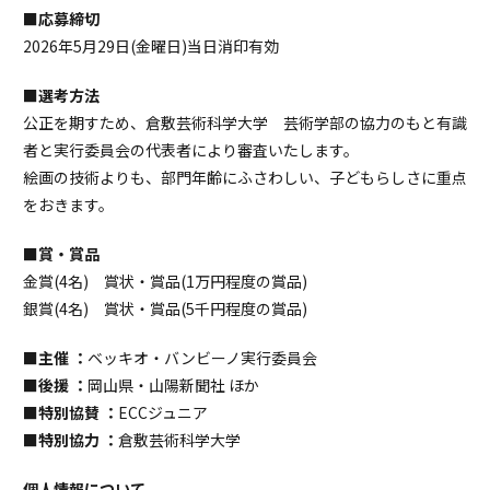
■応募締切
2026年5月29日(金曜日)当日消印有効
■選考方法
公正を期すため、倉敷芸術科学大学 芸術学部の協力のもと有識
者と実行委員会の代表者により審査いたします。
絵画の技術よりも、部門年齢にふさわしい、子どもらしさに重点
をおきます。
■賞・賞品
金賞(4名) 賞状・賞品(1万円程度の賞品)
銀賞(4名) 賞状・賞品(5千円程度の賞品)
■主催 ：
ベッキオ・バンビーノ実行委員会
■後援 ：
岡山県・山陽新聞社 ほか
■特別協賛 ：
ECCジュニア
■特別協力 ：
倉敷芸術科学大学
個人情報について